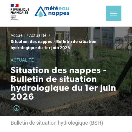
Aller
Panneau de gestion des cookies
au
contenu
principal
Fil
Accueil
Actualité
Situation des nappes - Bulletin de situation
d'Ariane
hydrologique du 1er juin 2026
ACTUALITÉ
Situation des nappes -
Bulletin de situation
hydrologique du 1er juin
2026
Bulletin de situation hydrologique (BSH)