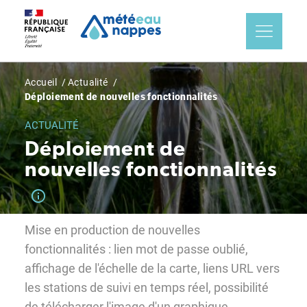
Aller
Panneau de gestion des cookies
au
contenu
principal
Fil
Accueil
Actualité
Déploiement de nouvelles fonctionnalités
d'Ariane
ACTUALITÉ
Déploiement de
nouvelles fonctionnalités
Mise en production de nouvelles
fonctionnalités : lien mot de passe oublié,
affichage de l'échelle de la carte, liens URL vers
les stations de suivi en temps réel, possibilité
de télécharger l'image d'un graphique,