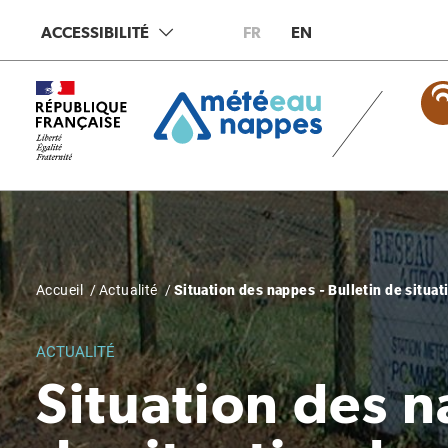
Aller
Panneau de gestion des cookies
ACCESSIBILITÉ
FR
EN
au
contenu
principal
Fil
Accueil
Actualité
Situation des nappes - Bulletin de situa
d'Ariane
ACTUALITÉ
Situation des n