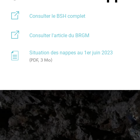
Consulter le BSH complet
Consulter l'article du BRGM
Situation des nappes au 1er juin 2023
(PDF, 3 Mo)