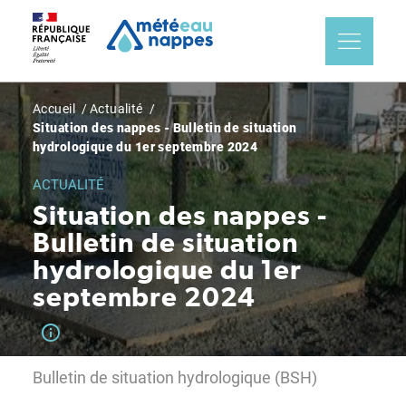
Aller
Panneau de gestion des cookies
au
contenu
principal
Fil
Accueil
Actualité
Situation des nappes - Bulletin de situation
d'Ariane
hydrologique du 1er septembre 2024
ACTUALITÉ
Situation des nappes -
Bulletin de situation
hydrologique du 1er
septembre 2024
Bulletin de situation hydrologique (BSH)