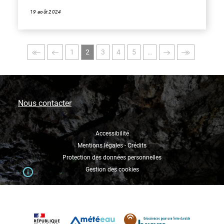
19 août 2024
Pagination
Première
Page
Page
Page
Page
Page
Page
Page
Dernière
1
2
3
4
5
…
page
précédente
courante
suivante
page
Nous contacter
Accessibilité
Mentions légales - Crédits
Protection des données personnelles
Gestion des cookies