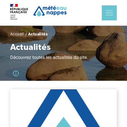
Aller
Panneau de gestion des cookies
au
contenu
principal
Fil
Accueil
Actualités
d'Ariane
Actualités
Découvrez toutes les actualités du site.